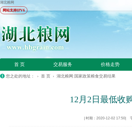
湖北粮网
网站支持IPV6
首 页
交易服务
价格走势
您之处的地址： ›
首 页
›
湖北粮网:国家政策粮食交易结果
12月2日最低
|
时期：2020-12-02 17:50
|