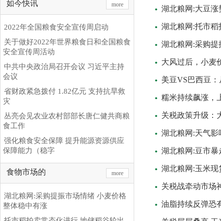
如今快讯
more
湖北粮网:大豆涨
湖北粮网:托市稻
2022年全国粮食安全宣传周启动
关于做好2022年世界粮食日和全国粮食
湖北粮网:采购提
安全宣传周活动
大风过后，小麦价
中共中央政治局召开会议 习近平主持
会议
美豆VS巴西豆
省财政紧急拨付 1.82亿元 支持抗旱救
糯米持续飙涨，
灾
关税政策升级：
丛亮会见农业农村部部长唐仁健共商粮
食工作
湖北粮网:天气
强化粮食安全保障 提升能源资源供应
保障能力（稳字
湖北粮网:豆市
湖北粮网:玉米
食物市场的
more
关税战牵动市场
湖北粮网:采购提振市场情绪 小麦价格
油脂持续反弹恐
整体稳中有涨
托市稻拍卖常态化进行 地储稻谷轮出