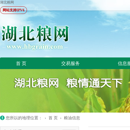
湖北粮网
网站支持IPV6
首 页
交易服务
信息
您所以的地理位置： ›
首 页
›
粮油信息