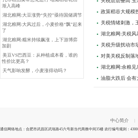
关税层层叠高 玉
渐入高峰
政策稻谷大规模投
湖北粮网:大豆涨势“失控”亟待国储调节
关税情绪刺激，
湖北粮网:大风过后，小麦价格“飘”起来
了
湖北粮网:关税风
湖北粮网:糯米持续飙涨，上下游博弈
关税升级扰动市场
加剧
美豆VS巴西豆：从种植成本看，谁的
‍对美关税反制落
性价比更高？
湖北粮网:余粮
天气影响发酵，小麦涨得动吗？
油脂大跌后 会有
中心简介
|
通信网络地点：合肥市武昌区武珞路45六号新当代商務中间35楼 农行编号规则：430